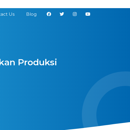
act Us
Blog
tkan Produksi