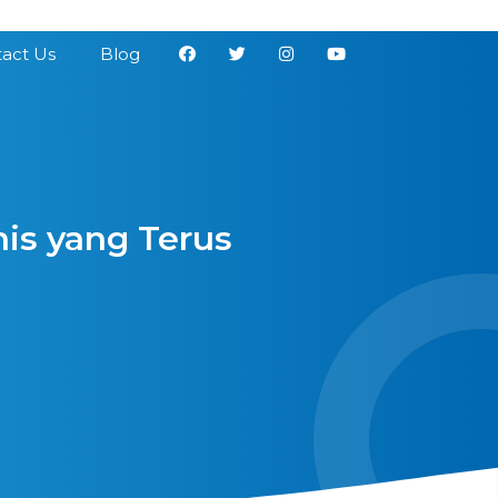
act Us
Blog
nis yang Terus