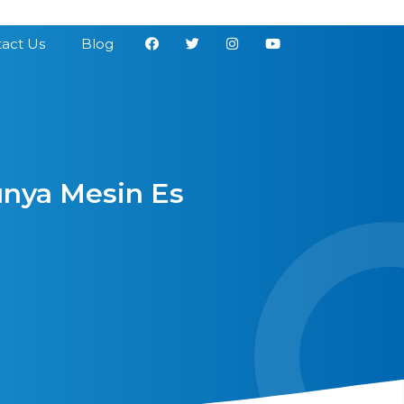
act Us
Blog
nya Mesin Es