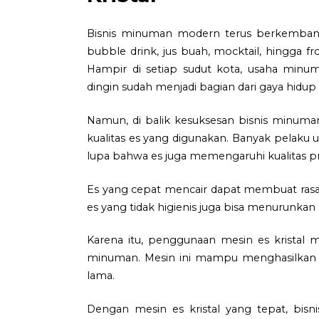
Bisnis minuman modern terus berkembang d
bubble drink, jus buah, mocktail, hingga f
Hampir di setiap sudut kota, usaha minu
dingin sudah menjadi bagian dari gaya hidu
Namun, di balik kesuksesan bisnis minuman
kualitas es yang digunakan. Banyak pelaku 
lupa bahwa es juga memengaruhi kualitas pr
Es yang cepat mencair dapat membuat rasa 
es yang tidak higienis juga bisa menurunk
Karena itu, penggunaan mesin es kristal
minuman. Mesin ini mampu menghasilkan es b
lama.
Dengan mesin es kristal yang tepat, bisni