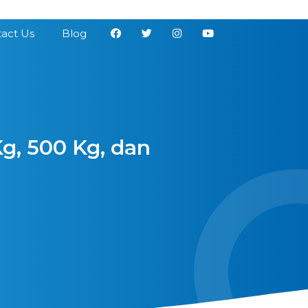
act Us
Blog
g, 500 Kg, dan