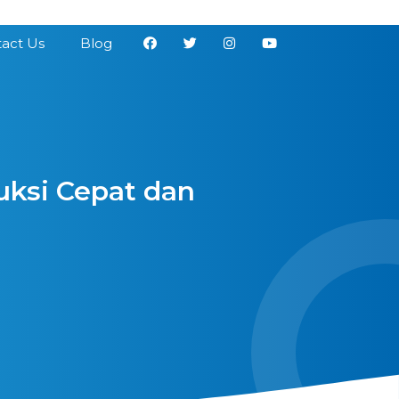
act Us
Blog
uksi Cepat dan