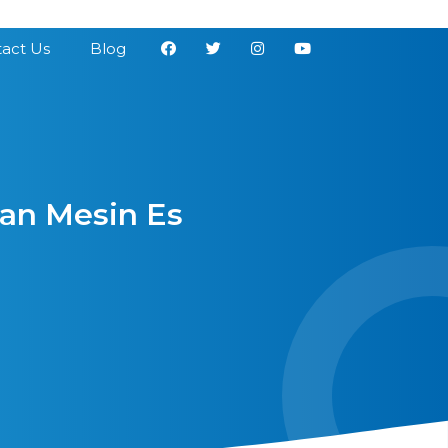
act Us
Blog
an Mesin Es