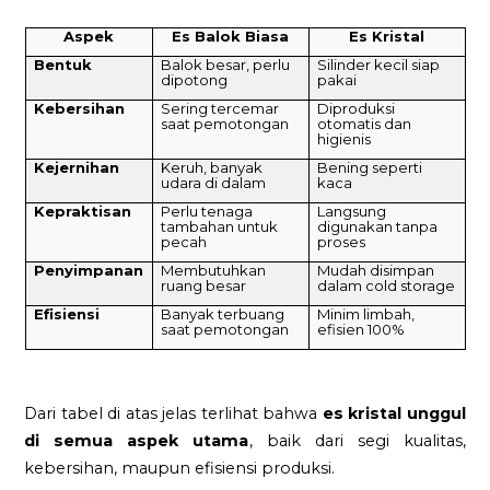
Aspek
Es Balok Biasa
Es Kristal
Bentuk
Balok besar, perlu
Silinder kecil siap
dipotong
pakai
Kebersihan
Sering tercemar
Diproduksi
saat pemotongan
otomatis dan
higienis
Kejernihan
Keruh, banyak
Bening seperti
udara di dalam
kaca
Kepraktisan
Perlu tenaga
Langsung
tambahan untuk
digunakan tanpa
pecah
proses
Penyimpanan
Membutuhkan
Mudah disimpan
ruang besar
dalam cold storage
Efisiensi
Banyak terbuang
Minim limbah,
saat pemotongan
efisien 100%
Dari tabel di atas jelas terlihat bahwa
es kristal unggul
di semua aspek utama
, baik dari segi kualitas,
kebersihan, maupun efisiensi produksi.