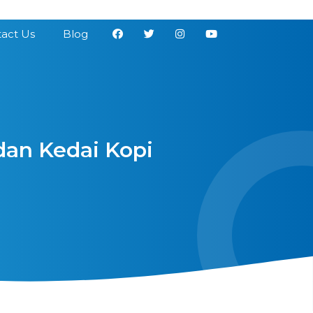
act Us
Blog
dan Kedai Kopi