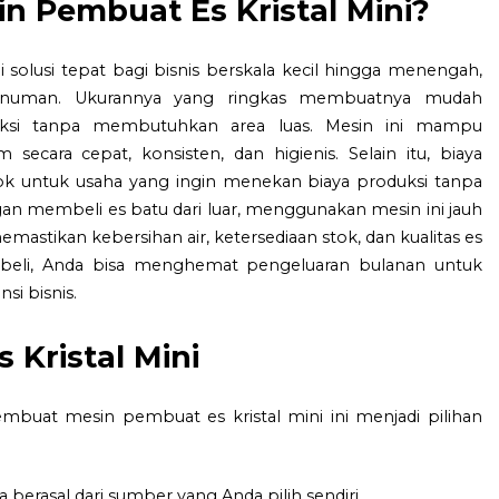
n Pembuat Es Kristal Mini?
i solusi tepat bagi bisnis berskala kecil hingga menengah,
minuman. Ukurannya yang ringkas membuatnya mudah
uksi tanpa membutuhkan area luas. Mesin ini mampu
ecara cepat, konsisten, dan higienis. Selain itu, biaya
cok untuk usaha yang ingin menekan biaya produksi tanpa
n membeli es batu dari luar, menggunakan mesin ini jauh
stikan kebersihan air, ketersediaan stok, dan kualitas es
li beli, Anda bisa menghemat pengeluaran bulanan untuk
si bisnis.
 Kristal Mini
uat mesin pembuat es kristal mini ini menjadi pilihan
a berasal dari sumber yang Anda pilih sendiri.