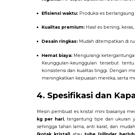
Efisiensi waktu:
Produksi es berlangsung 
Kualitas premium:
Hasil es bening, keras
Desain ringkas:
Mudah ditempatkan di rua
Hemat biaya:
Mengurangi ketergantungan 
Keunggulan-keunggulan tersebut ten
konsistensi dan kualitas tinggi. Dengan m
meningkatkan kepuasan mereka, serta me
4. Spesifikasi dan Kap
Mesin pembuat es kristal mini biasanya memi
kg per hari
, tergantung tipe dan ukuran y
sehingga tahan lama, anti karat, dan mudah
(kotak kristal)
atau
tube (silinder berlu