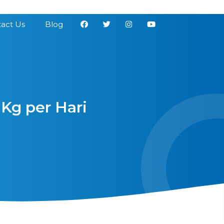
act Us
Blog
 Kg per Hari