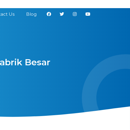
act Us
Blog
Pabrik Besar