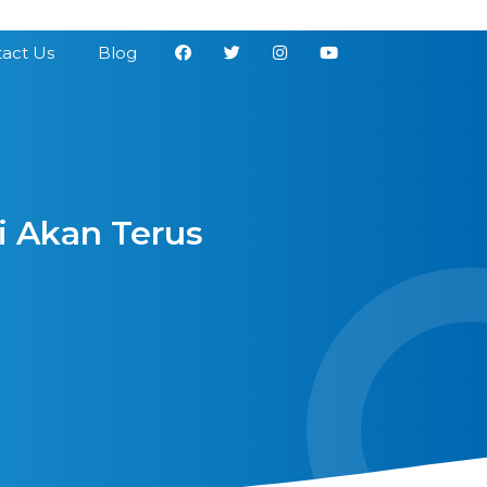
act Us
Blog
i Akan Terus