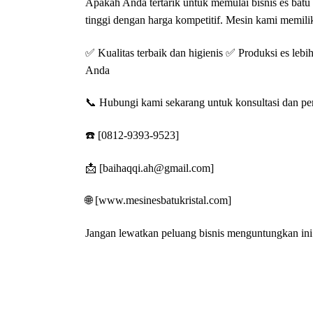
Apakah Anda tertarik untuk memulai bisnis es batu 
tinggi dengan harga kompetitif. Mesin kami memili
✅
✅
Kualitas terbaik dan higienis
Produksi es lebih
Anda
📞
Hubungi kami sekarang untuk konsultasi dan p
☎️
[0812-9393-9523]
📩
[baihaqqi.ah@gmail.com]
🌐
[www.mesinesbatukristal.com]
Jangan lewatkan peluang bisnis menguntungkan in